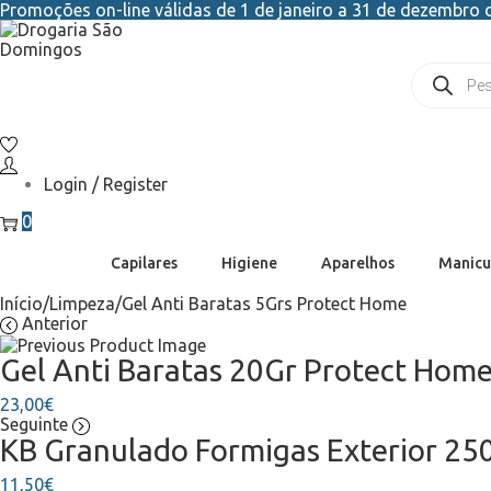
Promoções on-line válidas de 1 de janeiro a 31 de dezembro d
Login / Register
0
Capilares
Higiene
Aparelhos
Manicu
Início
/
Limpeza
/
Gel Anti Baratas 5Grs Protect Home
Anterior
Gel Anti Baratas 20Gr Protect Hom
23,00
€
Seguinte
KB Granulado Formigas Exterior 25
11,50
€