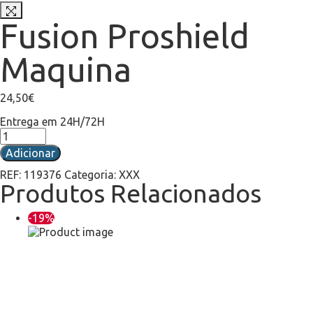
Fusion Proshield
Maquina
24,50
€
Entrega em 24H/72H
Adicionar
REF:
119376
Categoria:
XXX
Produtos Relacionados
-19%