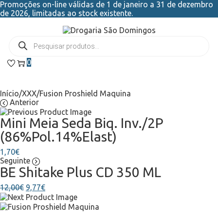
Promoções on-line válidas de 1 de janeiro a 31 de dezembro
de 2026, limitadas ao stock existente.
0
Início
/
XXX
/
Fusion Proshield Maquina
Anterior
Mini Meia Seda Biq. Inv./2P
(86%Pol.14%Elast)
1,70
€
Seguinte
BE Shitake Plus CD 350 ML
12,00
€
9,77
€