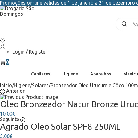
Promoções on-line válidas de 1 de janeiro a 31 de dezembro d
Login / Register
0
Capilares
Higiene
Aparelhos
Manicu
Início
/
Higiene
/
Solares
/
Bronzeador Oleo Urucum e Côco 100ml 
Anterior
Oleo Bronzeador Natur Bronze Ur
10,00
€
Seguinte
Agrado Oleo Solar SPF8 250ML
5,00
€