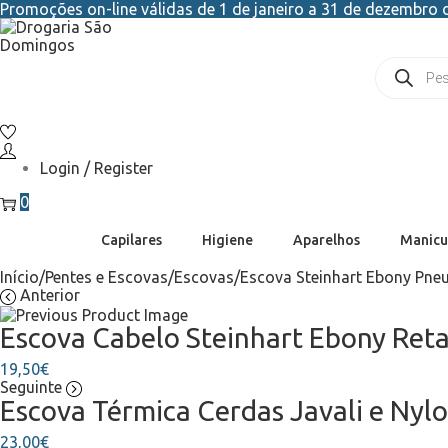
Promoções on-line válidas de 1 de janeiro a 31 de dezembro d
Login / Register
0
Capilares
Higiene
Aparelhos
Manicu
Início
/
Pentes e Escovas
/
Escovas
/
Escova Steinhart Ebony Pne
Anterior
Escova Cabelo Steinhart Ebony Ret
19,50
€
Seguinte
Escova Térmica Cerdas Javali e Ny
23,00
€