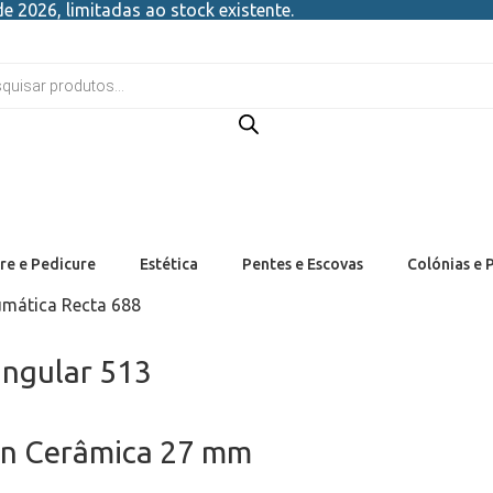
e 2026, limitadas ao stock existente.
re e Pedicure
Estética
Pentes e Escovas
Colónias e 
umática Recta 688
angular 513
lon Cerâmica 27 mm