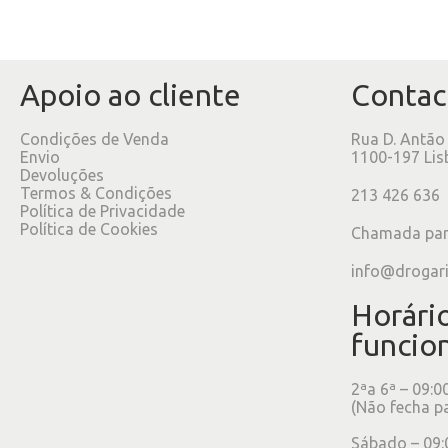
Apoio ao cliente
Contac
Condições de Venda
Rua D. Antão
Envio
1100-197 Lis
Devoluções
Termos & Condições
213 426 636
Política de Privacidade
Política de Cookies
Chamada para
info@drogar
Horári
funcio
2ªa 6ª – 09:0
(Não fecha p
Sábado – 09: