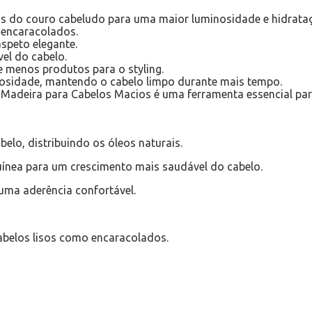
ais do couro cabeludo para uma maior luminosidade e hidrata
 encaracolados.
speto elegante.
el do cabelo.
e menos produtos para o styling.
eosidade, mantendo o cabelo limpo durante mais tempo.
 Madeira para Cabelos Macios é uma ferramenta essencial pa
elo, distribuindo os óleos naturais.
uínea para um crescimento mais saudável do cabelo.
uma aderência confortável.
abelos lisos como encaracolados.