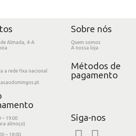
tos
Sobre nós
 de Almada, 4-A
Quem somos
boa
A nossa loja
Métodos de
 a rede fixa nacional
pagamento
iasaodomingos.pt
o
namento
Siga-nos
0 – 19:00
ara almoço)
00 – 18:00