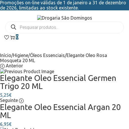
Promoções on-line válidas de 1 de janeiro a 31 de dezembro
de 2026, limitadas ao stock existente.
0
Início
/
Higiene
/
Óleos Essenciais
/
Elegante Oleo Rosa
Mosqueta 20 ML
Anterior
Elegante Oleo Essencial Germen
Trigo 20 ML
5,25
€
Seguinte
Elegante Oleo Essencial Argan 20
ML
6,95
€