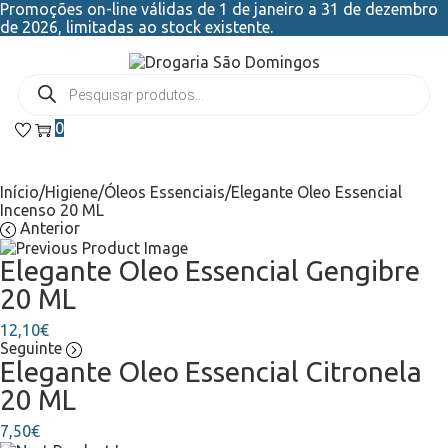
Promoções on-line válidas de 1 de janeiro a 31 de dezembro
de 2026, limitadas ao stock existente.
0
Início
/
Higiene
/
Óleos Essenciais
/
Elegante Oleo Essencial
Incenso 20 ML
Anterior
Elegante Oleo Essencial Gengibre
20 ML
12,10
€
Seguinte
Elegante Oleo Essencial Citronela
20 ML
7,50
€