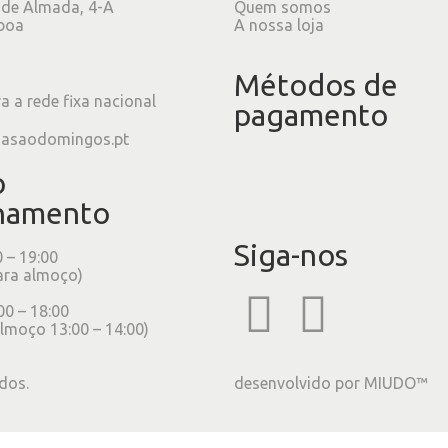
 de Almada, 4-A
Quem somos
boa
A nossa loja
Métodos de
 a rede fixa nacional
pagamento
iasaodomingos.pt
o
namento
Siga-nos
0 – 19:00
ara almoço)
00 – 18:00
lmoço 13:00 – 14:00)
dos.
desenvolvido por
MIUDO™