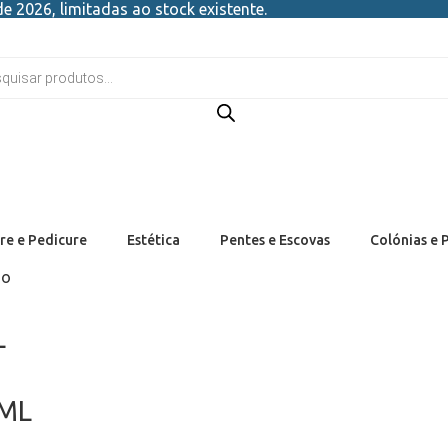
e 2026, limitadas ao stock existente.
re e Pedicure
Estética
Pentes e Escovas
Colónias e 
ho
L
 ML