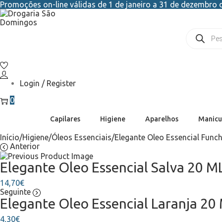
Promoções on-line válidas de 1 de janeiro a 31 de dezembro d
Login / Register
0
Capilares
Higiene
Aparelhos
Manicu
Início
/
Higiene
/
Óleos Essenciais
/
Elegante Oleo Essencial Func
Anterior
Elegante Oleo Essencial Salva 20 M
14,70
€
Seguinte
Elegante Oleo Essencial Laranja 20
4,30
€