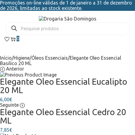
Promoções on-line válidas de 1 de janeiro a 31 de dezembro
de 2026, limitadas ao stock existente.
0
Início
/
Higiene
/
Óleos Essenciais
/
Elegante Oleo Essencial
Basilico 20 ML
Anterior
Elegante Oleo Essencial Eucalipto
20 ML
6,00
€
Seguinte
Elegante Oleo Essencial Cedro 20
ML
7,85
€