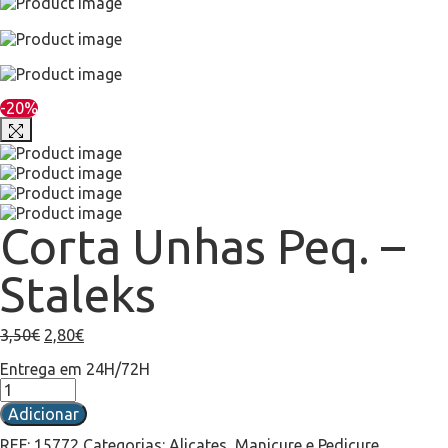
-20%
Corta Unhas Peq. –
Staleks
3,50
€
2,80
€
Entrega em 24H/72H
Adicionar
REF:
15772
Categorias:
Alicates
,
Manicure e Pedicure