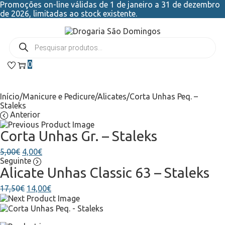
Promoções on-line válidas de 1 de janeiro a 31 de dezembro
de 2026, limitadas ao stock existente.
0
Início
/
Manicure e Pedicure
/
Alicates
/
Corta Unhas Peq. –
Staleks
Anterior
Corta Unhas Gr. – Staleks
5,00
€
4,00
€
Seguinte
Alicate Unhas Classic 63 – Staleks
17,50
€
14,00
€