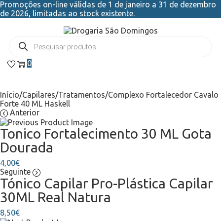
Promoções on-line válidas de 1 de janeiro a 31 de dezembro
de 2026, limitadas ao stock existente.
0
Início
/
Capilares
/
Tratamentos
/
Complexo Fortalecedor Cavalo
Forte 40 ML Haskell
Anterior
Tonico Fortalecimento 30 ML Gota
Dourada
4,00
€
Seguinte
Tónico Capilar Pro-Plástica Capilar
30ML Real Natura
8,50
€