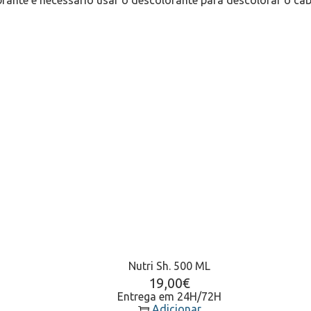
brante é necessário usar o descolorante para descolorar o ca
Nutri Sh. 500 ML
19,00
€
Entrega em 24H/72H
Adicionar