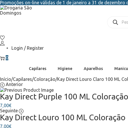
Promoções on-line válidas de 1 de janeiro a 31 de dezembro d
Login / Register
0
Capilares
Higiene
Aparelhos
Manicu
Início
/
Capilares
/
Coloração
/
Kay Direct Louro Claro 100 ML Co
Anterior
Kay Direct Purple 100 ML Coloraçã
7,00
€
Seguinte
Kay Direct Louro 100 ML Coloração
7,00
€