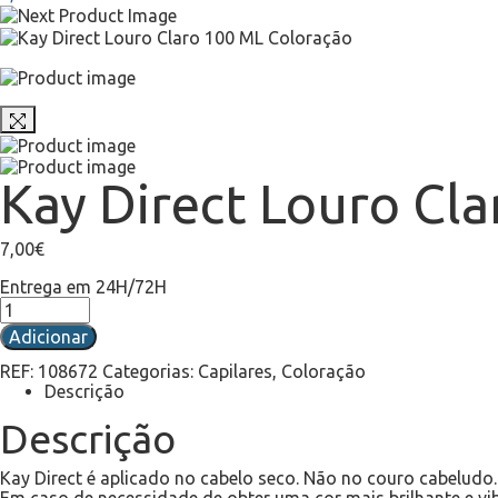
Kay Direct Louro Cl
7,00
€
Entrega em 24H/72H
Adicionar
REF:
108672
Categorias:
Capilares
,
Coloração
Descrição
Descrição
Kay Direct é aplicado no cabelo seco. Não no couro cabeludo