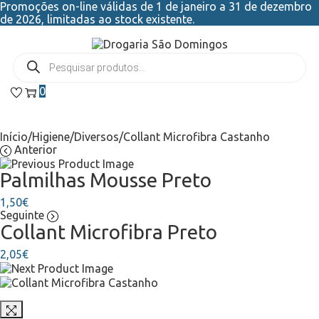
Promoções on-line válidas de 1 de janeiro a 31 de dezembro
de 2026, limitadas ao stock existente.
0
Início
/
Higiene
/
Diversos
/
Collant Microfibra Castanho
Anterior
Palmilhas Mousse Preto
1,50
€
Seguinte
Collant Microfibra Preto
2,05
€