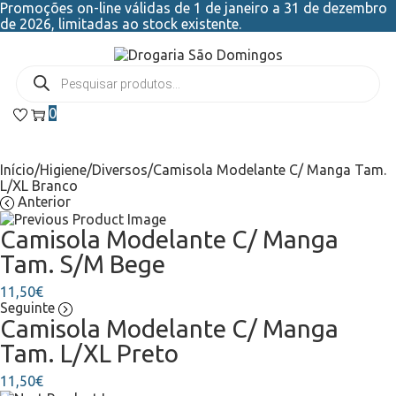
Promoções on-line válidas de 1 de janeiro a 31 de dezembro
de 2026, limitadas ao stock existente.
0
Início
/
Higiene
/
Diversos
/
Camisola Modelante C/ Manga Tam.
L/XL Branco
Anterior
Camisola Modelante C/ Manga
Tam. S/M Bege
11,50
€
Seguinte
Camisola Modelante C/ Manga
Tam. L/XL Preto
11,50
€