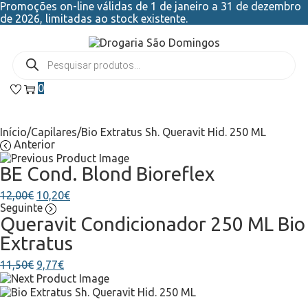
Promoções on-line válidas de 1 de janeiro a 31 de dezembro
de 2026, limitadas ao stock existente.
0
Início
/
Capilares
/
Bio Extratus Sh. Queravit Hid. 250 ML
Anterior
BE Cond. Blond Bioreflex
12,00
€
10,20
€
Seguinte
Queravit Condicionador 250 ML Bio
Extratus
11,50
€
9,77
€