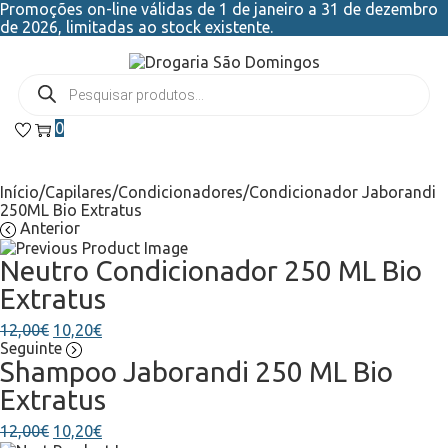
Promoções on-line válidas de 1 de janeiro a 31 de dezembro
de 2026, limitadas ao stock existente.
0
Início
/
Capilares
/
Condicionadores
/
Condicionador Jaborandi
250ML Bio Extratus
Anterior
Neutro Condicionador 250 ML Bio
Extratus
12,00
€
10,20
€
Seguinte
Shampoo Jaborandi 250 ML Bio
Extratus
12,00
€
10,20
€