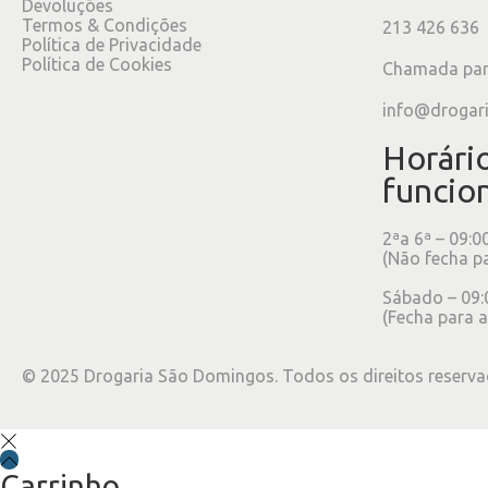
Devoluções
Termos & Condições
213 426 636
Política de Privacidade
Política de Cookies
Chamada para
info@drogar
Horári
funcio
2ªa 6ª – 09:0
(Não fecha p
Sábado – 09:
(Fecha para a
©
2025
Drogaria São Domingos. Todos os direitos reserva
Carrinho