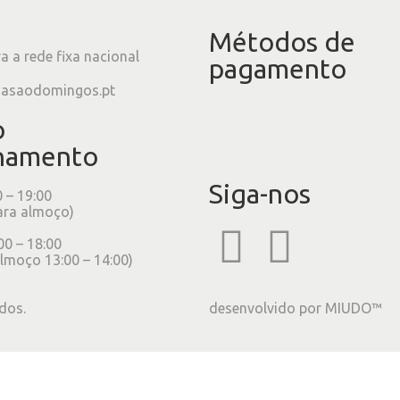
Métodos de
 a rede fixa nacional
pagamento
iasaodomingos.pt
o
namento
Siga-nos
0 – 19:00
ara almoço)
00 – 18:00
lmoço 13:00 – 14:00)
dos.
desenvolvido por
MIUDO™