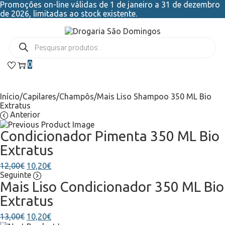
Promoções on-line válidas de 1 de janeiro a 31 de dezembro
de 2026, limitadas ao stock existente.
0
Início
/
Capilares
/
Champôs
/
Mais Liso Shampoo 350 ML Bio
Extratus
Anterior
Condicionador Pimenta 350 ML Bio
Extratus
12,00
€
10,20
€
Seguinte
Mais Liso Condicionador 350 ML Bio
Extratus
13,00
€
10,20
€