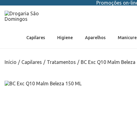
Promoções on-line 
Capilares
Higiene
Aparelhos
Manicure
Início
/
Capilares
/
Tratamentos
/
BC Exc Q10 Malm Beleza