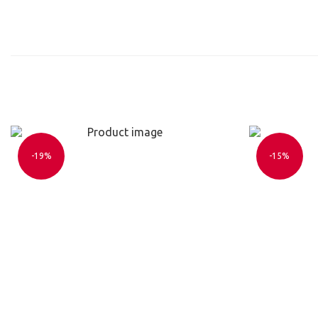
-19%
-15%