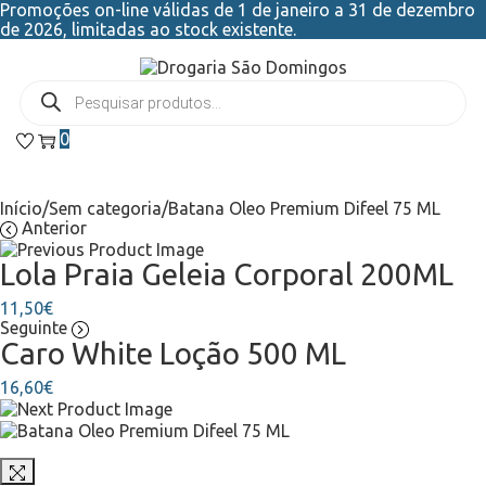
Promoções on-line válidas de 1 de janeiro a 31 de dezembro
de 2026, limitadas ao stock existente.
0
Início
/
Sem categoria
/
Batana Oleo Premium Difeel 75 ML
Anterior
Lola Praia Geleia Corporal 200ML
11,50
€
Seguinte
Caro White Loção 500 ML
16,60
€