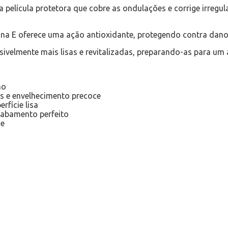
 película protetora que cobre as ondulações e corrige irregu
amina E oferece uma ação antioxidante, protegendo contra da
sivelmente mais lisas e revitalizadas, preparando-as para um
ho
s e envelhecimento precoce
rfície lisa
cabamento perfeito
me