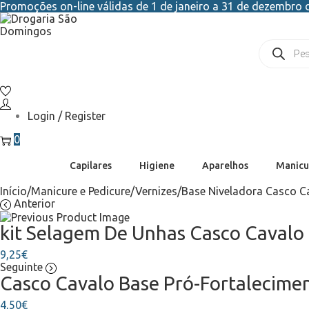
Promoções on-line válidas de 1 de janeiro a 31 de dezembro d
Login / Register
0
Capilares
Higiene
Aparelhos
Manicu
Início
/
Manicure e Pedicure
/
Vernizes
/
Base Niveladora Casco C
Anterior
kit Selagem De Unhas Casco Cavalo
9,25
€
Seguinte
Casco Cavalo Base Pró-Fortalecime
4,50
€