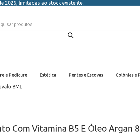
e 2026, limitadas ao stock existente.
re e Pedicure
Estética
Pentes e Escovas
Colónias e 
avalo 8ML
nto Com Vitamina B5 E Óleo Argan 