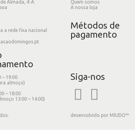
 de Almada, 4-A
Quem somos
boa
A nossa loja
Métodos de
 a rede fixa nacional
pagamento
iasaodomingos.pt
o
namento
Siga-nos
0 – 19:00
ara almoço)
00 – 18:00
lmoço 13:00 – 14:00)
dos.
desenvolvido por
MIUDO™