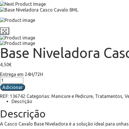
Base Niveladora Cas
4,50
€
Entrega em 24H/72H
Adicionar
REF:
136742
Categorias:
Manicure e Pedicure
,
Tratamentos
,
V
Descrição
Descrição
A Casco Cavalo Base Niveladora é a solução ideal para unha