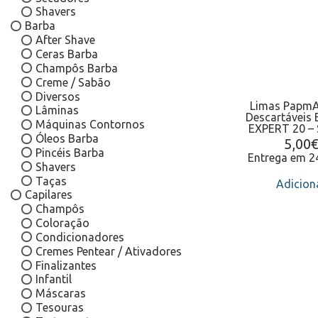
Shavers
Barba
After Shave
Ceras Barba
Champôs Barba
Creme / Sabão
Diversos
Limas Papm
Lâminas
Descartáveis 
Máquinas Contornos
EXPERT 20 – 
Óleos Barba
5,00
Pincéis Barba
Entrega em 
Shavers
Taças
Adicion
Capilares
Champôs
Coloração
Condicionadores
Cremes Pentear / Ativadores
Finalizantes
Infantil
Máscaras
Tesouras