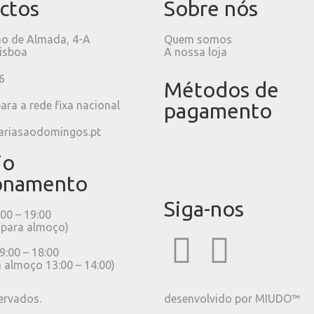
ctos
Sobre nós
ão de Almada, 4-A
Quem somos
isboa
A nossa loja
6
Métodos de
ra a rede fixa nacional
pagamento
ariasaodomingos.pt
io
onamento
Siga-nos
:00 – 19:00
 para almoço)
9:00 – 18:00
 almoço 13:00 – 14:00)
ervados.
desenvolvido por
MIUDO™