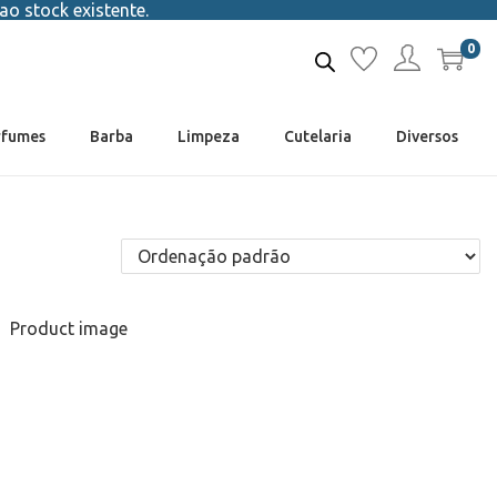
ao stock existente.
0
rfumes
Barba
Limpeza
Cutelaria
Diversos