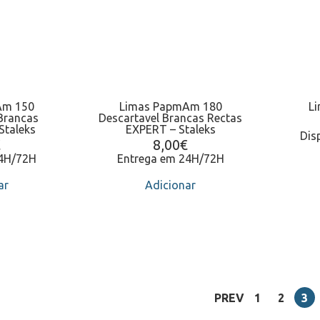
Am 150
Limas PapmAm 180
L
Brancas
Descartavel Brancas Rectas
Staleks
EXPERT – Staleks
Dis
€
8,00
€
24H/72H
Entrega em 24H/72H
ar
Adicionar
PREV
1
2
3