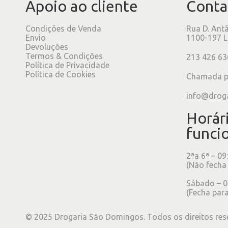
Apoio ao cliente
Conta
Condições de Venda
Rua D. Ant
Envio
1100-197 L
Devoluções
Termos & Condições
213 426 63
Política de Privacidade
Política de Cookies
Chamada pa
info@drog
Horár
funci
2ªa 6ª – 09
(Não fecha
Sábado – 0
(Fecha para
©
2025
Drogaria São Domingos. Todos os direitos res