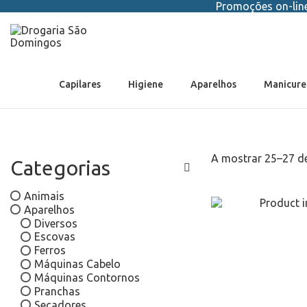
Promoções on-line 
Capilares
Higiene
Aparelhos
Manicure
A mostrar
25
–
27
de
Categorias
Animais
Aparelhos
Diversos
Escovas
Ferros
Máquinas Cabelo
Máquinas Contornos
Pranchas
Secadores