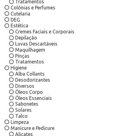
Tratamentos
Colónias e Perfumes
Cutelaria
DEG
Estética
Cremes Faciais e Corporais
Depilação
Luvas Descartáveis
Maquilhagem
Pinças
Tratamentos
Higiene
Alba Collants
Desodorizantes
Diversos
Óleos Corpo
Óleos Essenciais
Sabonetes
Solares
Talco
Limpeza
Manicure e Pedicure
Alicates