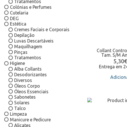
Tratamentos
Colónias e Perfumes
Cutelaria
DEG
Estética
Cremes Faciais e Corporais
Depilação
Luvas Descartáveis
Maquilhagem
Collant Contro
Pinças
Tam. S/M An
Tratamentos
5,30
Higiene
Entrega em 
Alba Collants
Desodorizantes
Adicion
Diversos
Óleos Corpo
Óleos Essenciais
Sabonetes
Solares
Talco
Limpeza
Manicure e Pedicure
Alicates