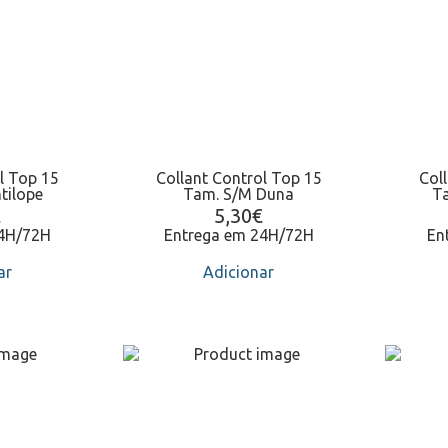
l Top 15
Collant Control Top 15
Col
tilope
Tam. S/M Duna
T
€
5,30
€
24H/72H
Entrega em 24H/72H
En
ar
Adicionar