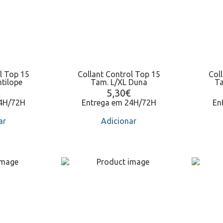
l Top 15
Collant Control Top 15
Col
tilope
Tam. L/XL Duna
Ta
€
5,30
€
24H/72H
Entrega em 24H/72H
En
ar
Adicionar