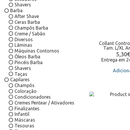
Shavers
Barba
After Shave
Ceras Barba
Champôs Barba
Creme / Sabão
Diversos
Collant Contro
Lâminas
Tam. L/XL An
Máquinas Contornos
5,30
Óleos Barba
Entrega em 
Pincéis Barba
Shavers
Adicion
Taças
Capilares
Champôs
Coloração
Condicionadores
Cremes Pentear / Ativadores
Finalizantes
Infantil
Máscaras
Tesouras