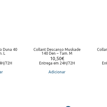
so Duna 40
Collant Descanso Muskade
Colla
. L
140 Den – Tam. M
€
10,50
€
24H/72H
Entrega em 24H/72H
En
ar
Adicionar