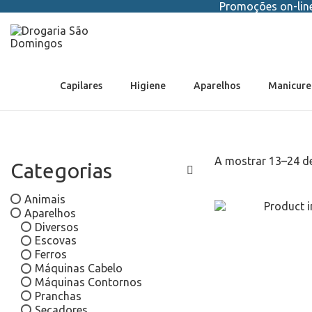
Promoções on-line 
Capilares
Higiene
Aparelhos
Manicure
A mostrar
13
–
24
de
Categorias
Animais
Aparelhos
Diversos
Escovas
Ferros
Máquinas Cabelo
Máquinas Contornos
Pranchas
Secadores