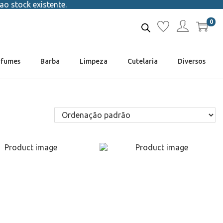
ao stock existente.
0
rfumes
Barba
Limpeza
Cutelaria
Diversos