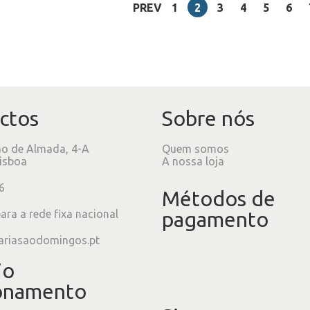
PREV
1
2
3
4
5
6
ctos
Sobre nós
ão de Almada, 4-A
Quem somos
isboa
A nossa loja
6
Métodos de
ra a rede fixa nacional
pagamento
ariasaodomingos.pt
io
onamento