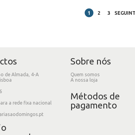
1
2
3
SEGUIN
ctos
Sobre nós
ão de Almada, 4-A
Quem somos
isboa
A nossa loja
6
Métodos de
ra a rede fixa nacional
pagamento
ariasaodomingos.pt
io