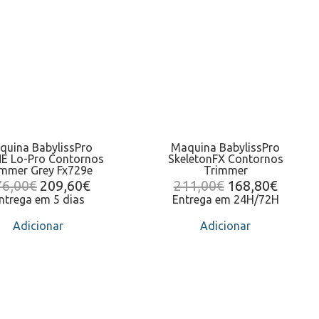
quina BabylissPro
Maquina BabylissPro
E Lo-Pro Contornos
SkeletonFX Contornos
immer Grey Fx729e
Trimmer
76,00
€
209,60
€
211,00
€
168,80
€
ntrega em 5 dias
Entrega em 24H/72H
Adicionar
Adicionar