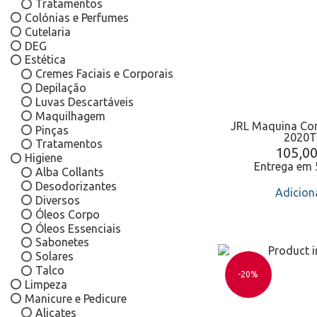
Tratamentos
Colónias e Perfumes
Cutelaria
DEG
Estética
Cremes Faciais e Corporais
Depilação
Luvas Descartáveis
Maquilhagem
JRL Maquina Co
Pinças
2020T
Tratamentos
105,0
Higiene
Entrega em 
Alba Collants
Desodorizantes
Adicion
Diversos
Óleos Corpo
Óleos Essenciais
Sabonetes
Solares
Talco
-20%
Limpeza
Manicure e Pedicure
Alicates