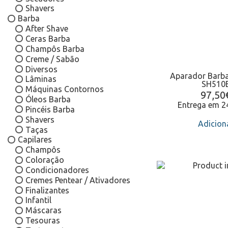
Shavers
Barba
After Shave
Ceras Barba
Champôs Barba
Creme / Sabão
Diversos
Aparador Barba
Lâminas
SH510
Máquinas Contornos
97,50
Óleos Barba
Entrega em 
Pincéis Barba
Shavers
Adicion
Taças
Capilares
Champôs
Coloração
Condicionadores
Cremes Pentear / Ativadores
Finalizantes
Infantil
Máscaras
Tesouras