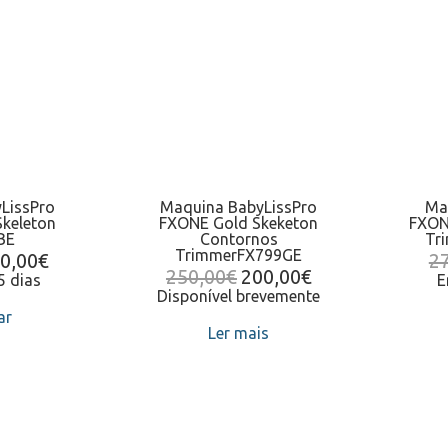
LissPro
Maquina BabyLissPro
Ma
Skeleton
FXONE Gold Skeketon
FXON
BE
Contornos
Tr
TrimmerFX799GE
0,00
€
2
250,00
€
200,00
€
5 dias
E
Disponível brevemente
ar
Ler mais