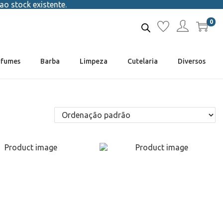
ao stock existente.
0
rfumes
Barba
Limpeza
Cutelaria
Diversos