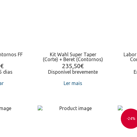
ntornos FF
Kit Wahl Super Taper
Labor
(Corte) + Beret (Contornos)
Cor
0
€
235,50
€
5 dias
Disponível brevemente
E
ar
Ler mais
-24%