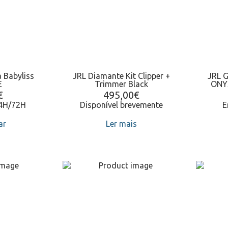
 Babyliss
JRL Diamante Kit Clipper +
JRL 
E
Trimmer Black
ONYX
€
495,00
€
24H/72H
Disponível brevemente
E
ar
Ler mais