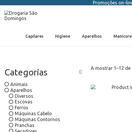
Promoções on-line 
Capilares
Higiene
Aparelhos
Manicure
A mostrar
1
–
12
de 
Categorias
Animais
Aparelhos
Diversos
Escovas
Ferros
Máquinas Cabelo
Máquinas Contornos
Pranchas
Secadores