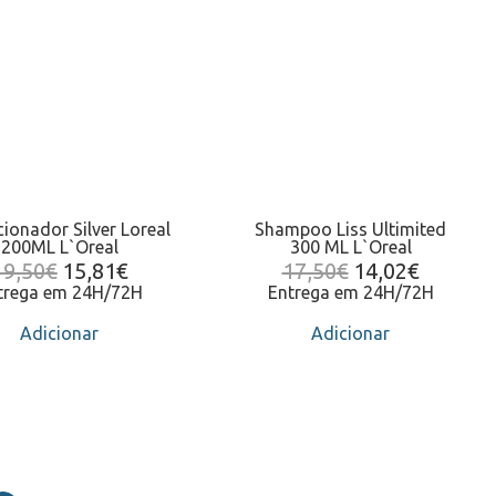
ionador Silver Loreal
Shampoo Liss Ultimited
200ML L`Oreal
300 ML L`Oreal
19,50
€
15,81
€
17,50
€
14,02
€
trega em 24H/72H
Entrega em 24H/72H
Adicionar
Adicionar