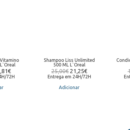
 Vitamino
Shampoo Liss Unlimited
Condic
L`Oreal
500 ML L`Oreal
,81
€
25,00
€
21,25
€
24H/72H
Entrega em 24H/72H
En
ar
Adicionar