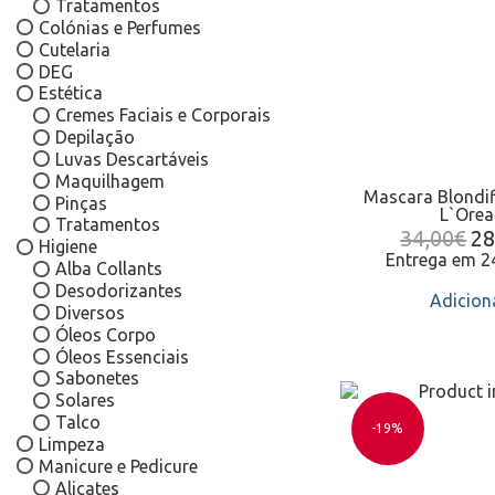
Tratamentos
Colónias e Perfumes
Cutelaria
DEG
Estética
Cremes Faciais e Corporais
Depilação
Luvas Descartáveis
Maquilhagem
Mascara Blondi
Pinças
L`Orea
Tratamentos
34,00
€
28
Higiene
Entrega em 
Alba Collants
Desodorizantes
Adicion
Diversos
Óleos Corpo
Óleos Essenciais
Sabonetes
Solares
Talco
-19%
Limpeza
Manicure e Pedicure
Alicates