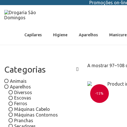
Promoções on-line 
Capilares
Higiene
Aparelhos
Manicure
A mostrar
97
–
108
d
Categorias
Animais
Aparelhos
Diversos
-15%
Escovas
Ferros
Máquinas Cabelo
Máquinas Contornos
Pranchas
Secadores