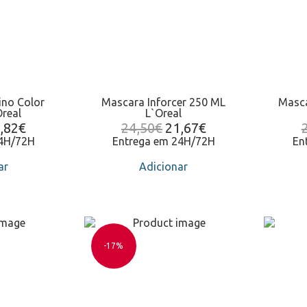
ino Color
Mascara Inforcer 250 ML
Masca
real
L`Oreal
,82
€
24,50
€
21,67
€
24H/72H
Entrega em 24H/72H
En
ar
Adicionar
-17%