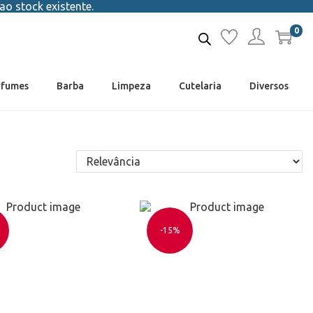
ao stock existente.
0
rfumes
Barba
Limpeza
Cutelaria
Diversos
-15%