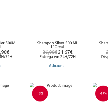
fier 500ML
Shampoo Silver 500 ML
Sham
l
L`Oreal
,90
€
26,00
€
21,67
€
24H/72H
Entrega em 24H/72H
Dis
ar
Adicionar
-15%
-19%