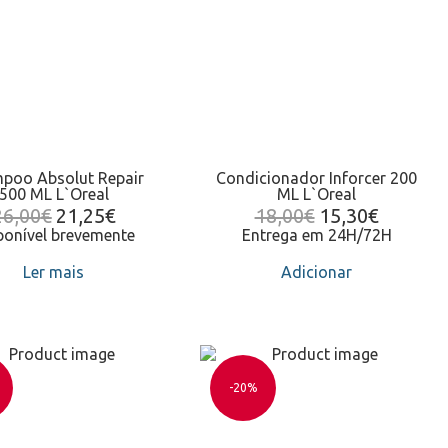
poo Absolut Repair
Condicionador Inforcer 200
500 ML L`Oreal
ML L`Oreal
26,00
€
21,25
€
18,00
€
15,30
€
ponível brevemente
Entrega em 24H/72H
Ler mais
Adicionar
-20%