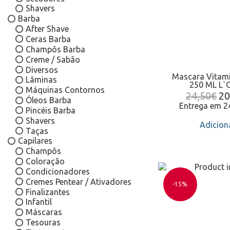
Shavers
Barba
After Shave
Ceras Barba
Champôs Barba
Creme / Sabão
Diversos
Mascara Vitam
Lâminas
250 ML L`O
Máquinas Contornos
24,50
€
20
Óleos Barba
Entrega em 
Pincéis Barba
Shavers
Adicion
Taças
Capilares
Champôs
Coloração
Condicionadores
Cremes Pentear / Ativadores
-15%
Finalizantes
Infantil
Máscaras
Tesouras