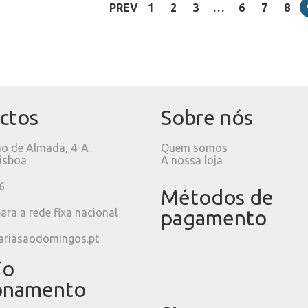
PREV
1
2
3
…
6
7
8
ctos
Sobre nós
ão de Almada, 4-A
Quem somos
isboa
A nossa loja
6
Métodos de
ra a rede fixa nacional
pagamento
ariasaodomingos.pt
io
onamento