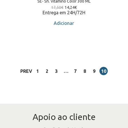
SE- Sh. Vitamino Color 300 ML
17,50
€
14,24
€
Entrega em 24H/72H
Adicionar
PREV
1
2
3
…
7
8
9
10
Apoio ao cliente