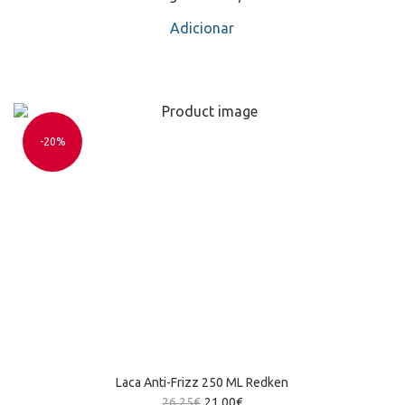
Adicionar
-20%
Laca Anti-Frizz 250 ML Redken
26,25
€
21,00
€