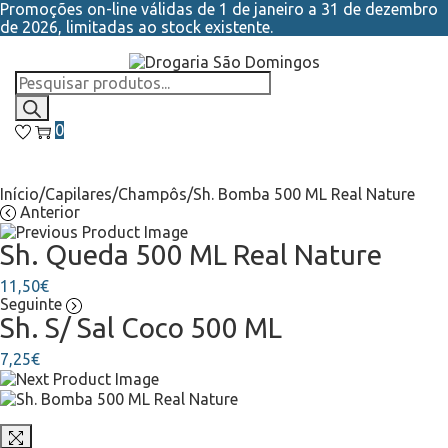
Promoções on-line válidas de 1 de janeiro a 31 de dezembro
de 2026, limitadas ao stock existente.
0
Início
/
Capilares
/
Champôs
/
Sh. Bomba 500 ML Real Nature
Anterior
Sh. Queda 500 ML Real Nature
11,50
€
Seguinte
Sh. S/ Sal Coco 500 ML
7,25
€